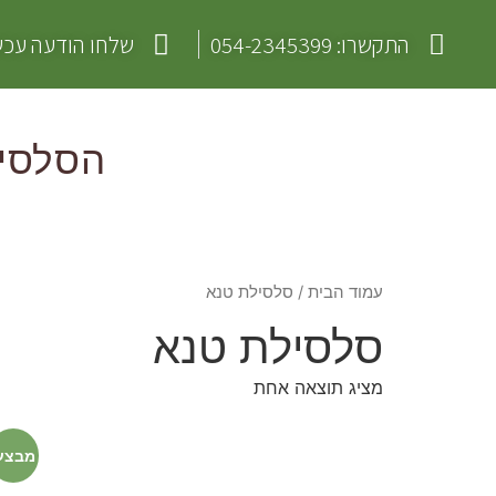
התקשרו: 054-2345399
שלחו הודעה עכש
הסלסיל
עמוד הבית
/ סלסילת טנא
סלסילת טנא
מציג תוצאה אחת
מבצע
סלסילות טנא – בחרו את הגודל!